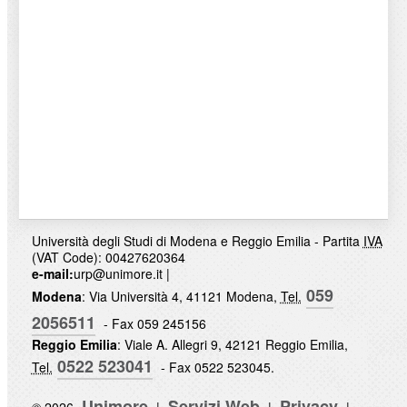
Università degli Studi di Modena e Reggio Emilia - Partita
IVA
(VAT Code): 00427620364
e-mail:
urp@unimore.it
|
059
Modena
: Via Università 4, 41121 Modena,
Tel.
2056511
- Fax 059 245156
Reggio Emilia
: Viale A. Allegri 9, 42121 Reggio Emilia,
0522 523041
Tel.
- Fax 0522 523045.
Unimore
Servizi Web
Privacy